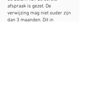
afspraak is gezet. De
verwijzing mag niet ouder zijn
dan 3 maanden. Dit in
verband met de mogelijkheid
tot declareren. De verwijsbrief
kan meegenomen worden
naar het eerste gesprek of via
de huisarts/specialist of
jouzelf digitaal aangeleverd
worden.
Identificatie
Wanneer er sprake is van
verzekerde zorg, ben ik
verplicht om jouw identiteit te
verifiëren. Bij het eerste