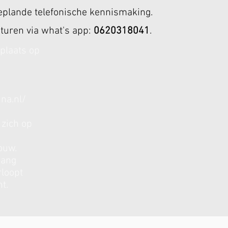
geplande telefonische kennismaking.
sturen via what's app:
0620318041
.
 plaats op
na.nl/
 zich op
ouw.
gang
rloopt
t.