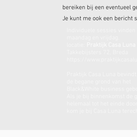
bereiken bij een eventueel 
Je kunt me ook een bericht 
Individuele sessies vinden
maandag en vrijdag.
locatie:
Praktijk Casa Luna
Takkebijsters 72, Breda
https://www.praktijkcasalu
Praktijk Casa Luna bevindt
de begane grond van het
Black&White business geb
Als je bij binnenkomst de 
helemaal tot het einde doo
kom je bij Casa Luna terech